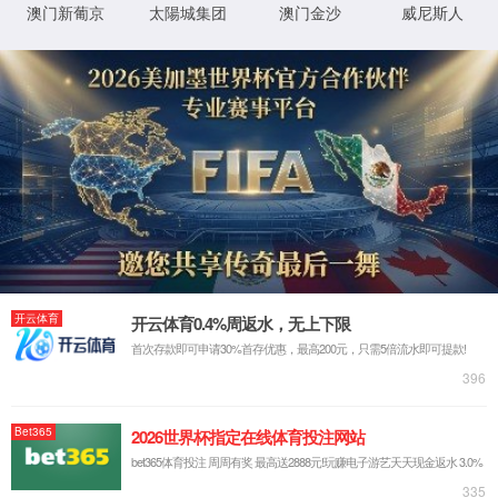
学院文件
学院文件
太阳集团网站8722学位授予工
获奖统计
太阳集团网站87222024年硕
学院文件
XML 地图