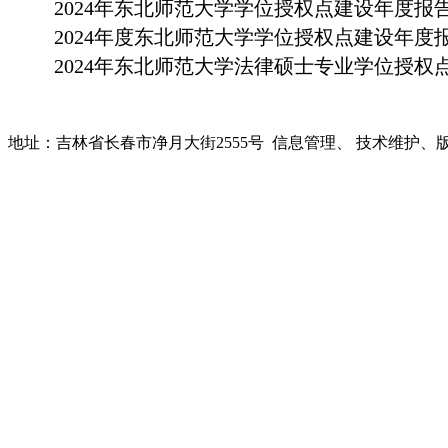
2024年东北师范大学学位授权点建设年度报告-公
2024年度东北师范大学学位授权点建设年度报告
2024年东北师范大学法律硕士专业学位授权
地址：吉林省长春市净月大街2555号 信息管理、 技术维护、