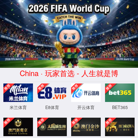
太阳集团网站8722
学院概况
学科建设
师
办公自动化